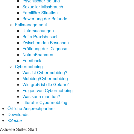
Psychischer Befund
Sexueller Missbrauch
Familiäre Situation
Bewertung der Befunde
Fallmanagement
Untersuchungen
Beim Praxisbesuch
Zwischen den Besuchen
Eröffnung der Diagnose
Notmaßnahmen
Feedback
Cybermobbing
Was ist Cybermobbing?
Mobbing/Cybermobbing
Wie groß ist die Gefahr?
Folgen von Cybermobbing
Was kann man tun?
Literatur Cybermobbing
Örtliche Ansprechpartner
Downloads
Suche
Aktuelle Seite:
Start