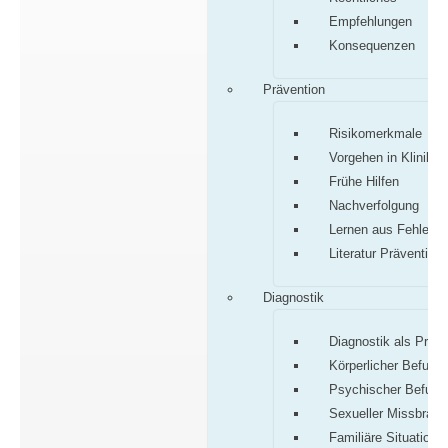
Empfehlungen
Konsequenzen
Prävention
Risikomerkmale
Vorgehen in Klinik/P
Frühe Hilfen
Nachverfolgung
Lernen aus Fehlern
Literatur Prävention
Diagnostik
Diagnostik als Proz
Körperlicher Befund
Psychischer Befund
Sexueller Missbrauc
Familiäre Situation