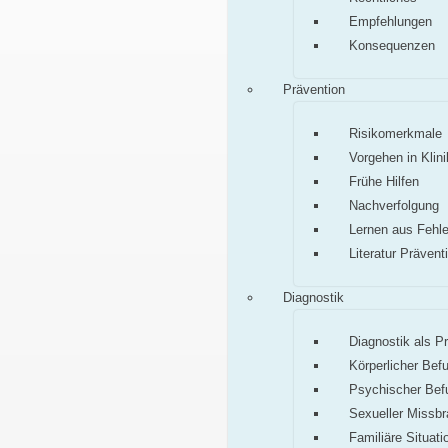
Empfehlungen
Konsequenzen
Prävention
Risikomerkmale
Vorgehen in Klini
Frühe Hilfen
Nachverfolgung
Lernen aus Fehle
Literatur Prävent
Diagnostik
Diagnostik als P
Körperlicher Bef
Psychischer Bef
Sexueller Missb
Familiäre Situati