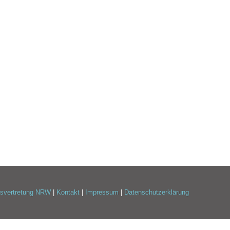
esvertretung NRW
|
Kontakt
|
Impressum
|
Datenschutzerklärung