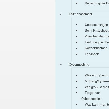
Bewertung der B
Fallmanagement
Untersuchungen
Beim Praxisbes
Zwischen den B
Eröffnung der Di
Notmaßnahmen
Feedback
Cybermobbing
Was ist Cybermo
Mobbing/Cyberm
Wie groß ist die
Folgen von
Cybermobbing
Was kann man t