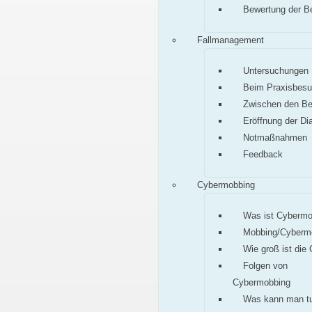
Bewertung der B
Fallmanagement
Untersuchungen
Beim Praxisbes
Zwischen den B
Eröffnung der Di
Notmaßnahmen
Feedback
Cybermobbing
Was ist Cybermo
Mobbing/Cyberm
Wie groß ist die
Folgen von
Cybermobbing
Was kann man t