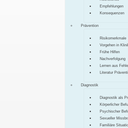
Empfehlungen
Konsequenzen
Prävention
Risikomerkmale
Vorgehen in Klini
Frühe Hilfen
Nachverfolgung
Lernen aus Fehle
Literatur Prävent
Diagnostik
Diagnostik als P
Körperlicher Bef
Psychischer Bef
Sexueller Missb
Familiäre Situati