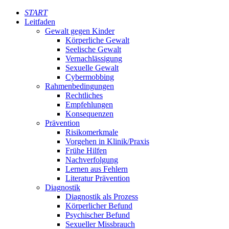
START
Leitfaden
Gewalt gegen Kinder
Körperliche Gewalt
Seelische Gewalt
Vernachlässigung
Sexuelle Gewalt
Cybermobbing
Rahmenbedingungen
Rechtliches
Empfehlungen
Konsequenzen
Prävention
Risikomerkmale
Vorgehen in Klinik/Praxis
Frühe Hilfen
Nachverfolgung
Lernen aus Fehlern
Literatur Prävention
Diagnostik
Diagnostik als Prozess
Körperlicher Befund
Psychischer Befund
Sexueller Missbrauch