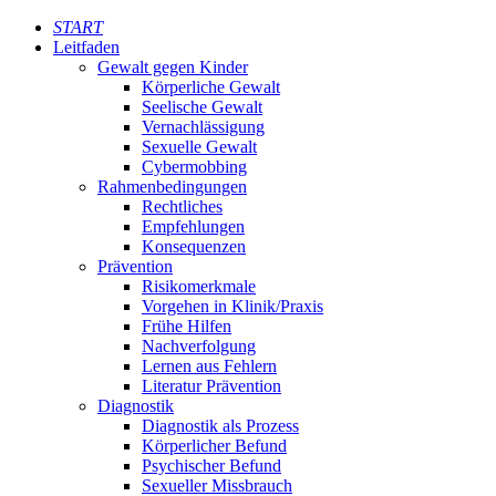
START
Leitfaden
Gewalt gegen Kinder
Körperliche Gewalt
Seelische Gewalt
Vernachlässigung
Sexuelle Gewalt
Cybermobbing
Rahmenbedingungen
Rechtliches
Empfehlungen
Konsequenzen
Prävention
Risikomerkmale
Vorgehen in Klinik/Praxis
Frühe Hilfen
Nachverfolgung
Lernen aus Fehlern
Literatur Prävention
Diagnostik
Diagnostik als Prozess
Körperlicher Befund
Psychischer Befund
Sexueller Missbrauch