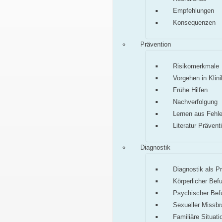
Empfehlungen
Konsequenzen
Prävention
Risikomerkmale
Vorgehen in Klini
Frühe Hilfen
Nachverfolgung
Lernen aus Fehle
Literatur Prävent
Diagnostik
Diagnostik als P
Körperlicher Bef
Psychischer Bef
Sexueller Missb
Familiäre Situati