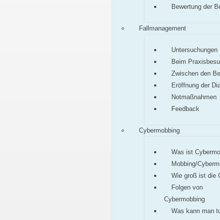
Bewertung der B
Fallmanagement
Untersuchungen
Beim Praxisbes
Zwischen den B
Eröffnung der Di
Notmaßnahmen
Feedback
Cybermobbing
Was ist Cybermo
Mobbing/Cyberm
Wie groß ist die
Folgen von
Cybermobbing
Was kann man t