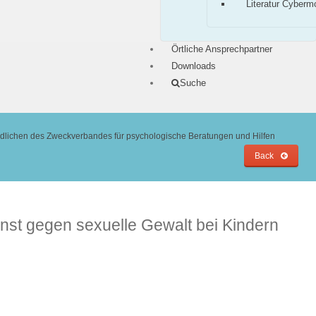
Literatur Cyberm
Örtliche Ansprechpartner
Downloads
Suche
endlichen des Zweckverbandes für psychologische Beratungen und Hilfen
Back
enst gegen sexuelle Gewalt bei Kindern