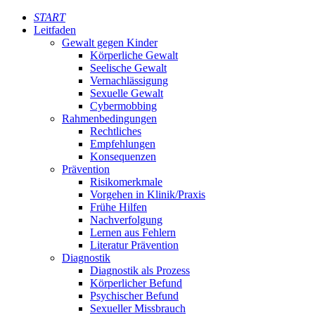
START
Leitfaden
Gewalt gegen Kinder
Körperliche Gewalt
Seelische Gewalt
Vernachlässigung
Sexuelle Gewalt
Cybermobbing
Rahmenbedingungen
Rechtliches
Empfehlungen
Konsequenzen
Prävention
Risikomerkmale
Vorgehen in Klinik/Praxis
Frühe Hilfen
Nachverfolgung
Lernen aus Fehlern
Literatur Prävention
Diagnostik
Diagnostik als Prozess
Körperlicher Befund
Psychischer Befund
Sexueller Missbrauch