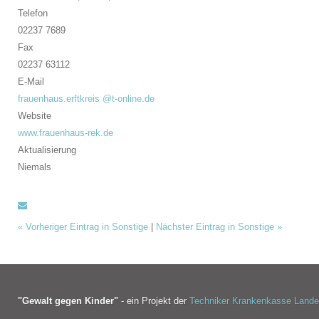
Telefon
02237 7689
Fax
02237 63112
E-Mail
frauenhaus.erftkreis @t-online.de
Website
www.frauenhaus-rek.de
Aktualisierung
Niemals
«
Vorheriger Eintrag in Sonstige
|
Nächster Eintrag in Sonstige
»
"Gewalt gegen Kinder"
- ein Projekt der
Techniker Krankenkasse Land