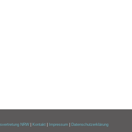
esvertretung NRW
|
Kontakt
|
Impressum
|
Datenschutzerklärung