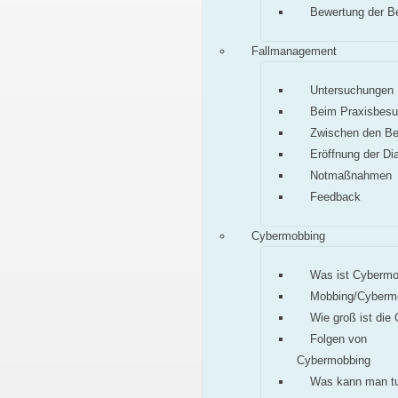
Bewertung der B
Fallmanagement
Untersuchungen
Beim Praxisbes
Zwischen den B
Eröffnung der Di
Notmaßnahmen
Feedback
Cybermobbing
Was ist Cybermo
Mobbing/Cyberm
Wie groß ist die
Folgen von
Cybermobbing
Was kann man t