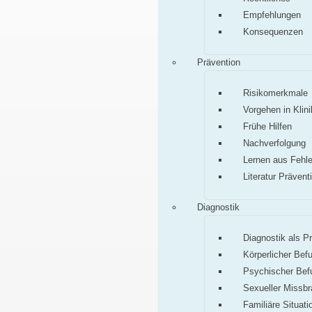
Empfehlungen
Konsequenzen
Prävention
Risikomerkmale
Vorgehen in Klini
Frühe Hilfen
Nachverfolgung
Lernen aus Fehle
Literatur Prävent
Diagnostik
Diagnostik als P
Körperlicher Bef
Psychischer Bef
Sexueller Missb
Familiäre Situati