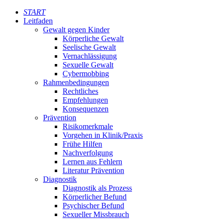
START
Leitfaden
Gewalt gegen Kinder
Körperliche Gewalt
Seelische Gewalt
Vernachlässigung
Sexuelle Gewalt
Cybermobbing
Rahmenbedingungen
Rechtliches
Empfehlungen
Konsequenzen
Prävention
Risikomerkmale
Vorgehen in Klinik/Praxis
Frühe Hilfen
Nachverfolgung
Lernen aus Fehlern
Literatur Prävention
Diagnostik
Diagnostik als Prozess
Körperlicher Befund
Psychischer Befund
Sexueller Missbrauch