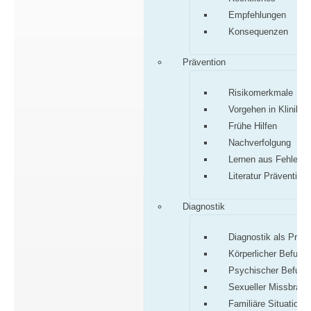
Empfehlungen
Konsequenzen
Prävention
Risikomerkmale
Vorgehen in Klinik/P
Frühe Hilfen
Nachverfolgung
Lernen aus Fehlern
Literatur Prävention
Diagnostik
Diagnostik als Proz
Körperlicher Befund
Psychischer Befund
Sexueller Missbrauc
Familiäre Situation