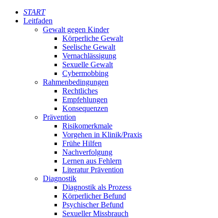
START
Leitfaden
Gewalt gegen Kinder
Körperliche Gewalt
Seelische Gewalt
Vernachlässigung
Sexuelle Gewalt
Cybermobbing
Rahmenbedingungen
Rechtliches
Empfehlungen
Konsequenzen
Prävention
Risikomerkmale
Vorgehen in Klinik/Praxis
Frühe Hilfen
Nachverfolgung
Lernen aus Fehlern
Literatur Prävention
Diagnostik
Diagnostik als Prozess
Körperlicher Befund
Psychischer Befund
Sexueller Missbrauch