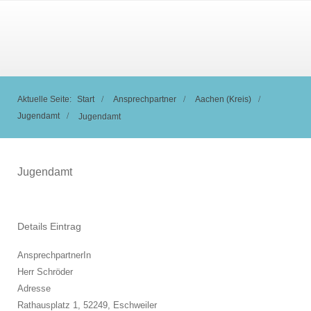
Aktuelle Seite:
Start
Ansprechpartner
Aachen (Kreis)
Jugendamt
Jugendamt
Jugendamt
Details Eintrag
AnsprechpartnerIn
Herr Schröder
Adresse
Rathausplatz 1, 52249,
Eschweiler