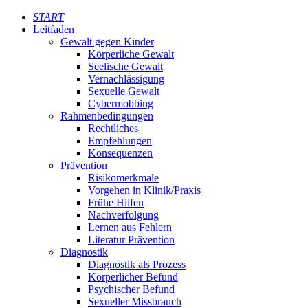
START
Leitfaden
Gewalt gegen Kinder
Körperliche Gewalt
Seelische Gewalt
Vernachlässigung
Sexuelle Gewalt
Cybermobbing
Rahmenbedingungen
Rechtliches
Empfehlungen
Konsequenzen
Prävention
Risikomerkmale
Vorgehen in Klinik/Praxis
Frühe Hilfen
Nachverfolgung
Lernen aus Fehlern
Literatur Prävention
Diagnostik
Diagnostik als Prozess
Körperlicher Befund
Psychischer Befund
Sexueller Missbrauch