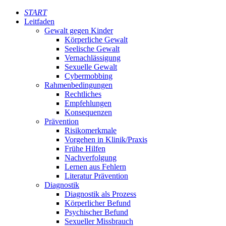
START
Leitfaden
Gewalt gegen Kinder
Körperliche Gewalt
Seelische Gewalt
Vernachlässigung
Sexuelle Gewalt
Cybermobbing
Rahmenbedingungen
Rechtliches
Empfehlungen
Konsequenzen
Prävention
Risikomerkmale
Vorgehen in Klinik/Praxis
Frühe Hilfen
Nachverfolgung
Lernen aus Fehlern
Literatur Prävention
Diagnostik
Diagnostik als Prozess
Körperlicher Befund
Psychischer Befund
Sexueller Missbrauch