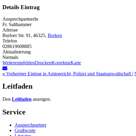
Details Eintrag
AnsprechpartnerIn
Fr. Salthammer
Adresse
Burloer Str. 91, 46325,
Borken
Telefon
028619008885
Aktualisierung
Niemals
Weiterempfehlen
Drucken
Korrektur
Karte
«
Vorheriger Eintrag in Amtsgericht, Polizei und Staatsanwaltschaft
|
Leitfaden
Den
Leitfaden
anzeigen.
Service
Ansprechpartner
Grußworte
Literatur