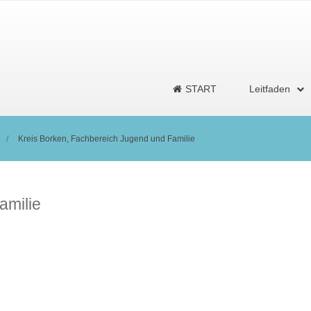
START
Leitfaden
Kreis Borken, Fachbereich Jugend und Familie
amilie