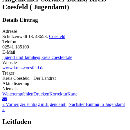
Coesfeld ( Jugendamt)
Details Eintrag
Adresse
Schützenwall 18, 48653,
Coesfeld
Telefon
02541 185100
E-Mail
jugend-und-familie@kreis-coesfeld.de
Website
www.kreis-coesfeld.de
Träger
Kreis Coesfeld - Der Landrat
Aktualisierung
Niemals
Weiterempfehlen
Drucken
Korrektur
Karte
«
Vorheriger Eintrag in Jugendamt
|
Nächster Eintrag in Jugendamt
»
Leitfaden