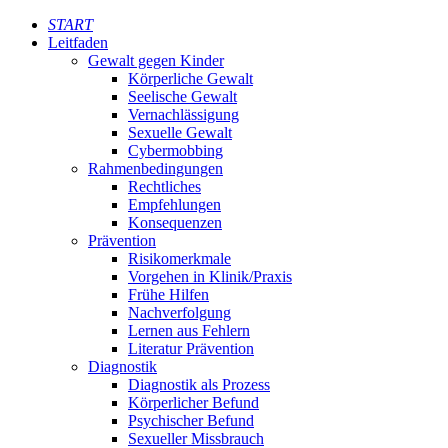
START
Leitfaden
Gewalt gegen Kinder
Körperliche Gewalt
Seelische Gewalt
Vernachlässigung
Sexuelle Gewalt
Cybermobbing
Rahmenbedingungen
Rechtliches
Empfehlungen
Konsequenzen
Prävention
Risikomerkmale
Vorgehen in Klinik/Praxis
Frühe Hilfen
Nachverfolgung
Lernen aus Fehlern
Literatur Prävention
Diagnostik
Diagnostik als Prozess
Körperlicher Befund
Psychischer Befund
Sexueller Missbrauch