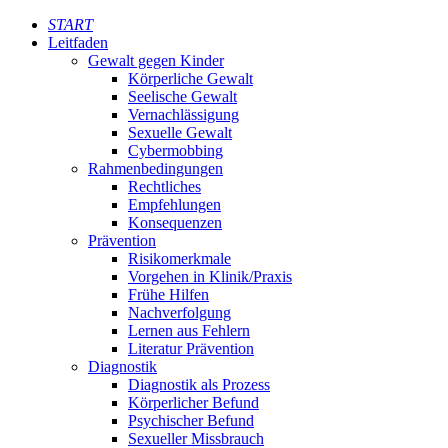
START
Leitfaden
Gewalt gegen Kinder
Körperliche Gewalt
Seelische Gewalt
Vernachlässigung
Sexuelle Gewalt
Cybermobbing
Rahmenbedingungen
Rechtliches
Empfehlungen
Konsequenzen
Prävention
Risikomerkmale
Vorgehen in Klinik/Praxis
Frühe Hilfen
Nachverfolgung
Lernen aus Fehlern
Literatur Prävention
Diagnostik
Diagnostik als Prozess
Körperlicher Befund
Psychischer Befund
Sexueller Missbrauch