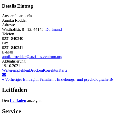
Details Eintrag
AnsprechpartnerIn
Annika Rödder
Adresse
Westhoffstr. 8 - 12, 44145,
Dortmund
Telefon
0231 840340
Fax
0231 840341
E-Mail
annika.roedder@soziales-zentrum.org
Aktualisierung
19.10.2021
Weiterempfehlen
Drucken
Korrektur
Karte
«
Vorheriger Eintrag in Familien-, Erziehungs- und psychologische B
Leitfaden
Den
Leitfaden
anzeigen.
Service