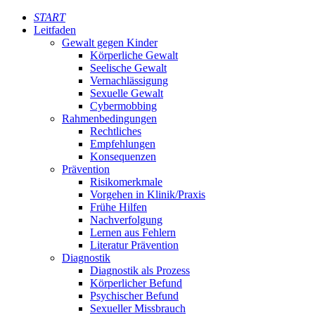
START
Leitfaden
Gewalt gegen Kinder
Körperliche Gewalt
Seelische Gewalt
Vernachlässigung
Sexuelle Gewalt
Cybermobbing
Rahmenbedingungen
Rechtliches
Empfehlungen
Konsequenzen
Prävention
Risikomerkmale
Vorgehen in Klinik/Praxis
Frühe Hilfen
Nachverfolgung
Lernen aus Fehlern
Literatur Prävention
Diagnostik
Diagnostik als Prozess
Körperlicher Befund
Psychischer Befund
Sexueller Missbrauch