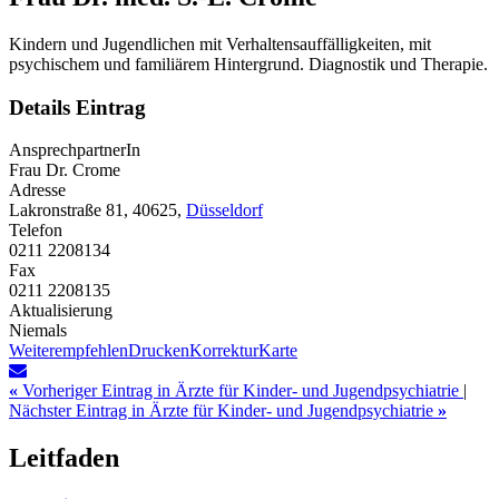
Kindern und Jugendlichen mit Verhaltensauffälligkeiten, mit
psychischem und familiärem Hintergrund. Diagnostik und Therapie.
Details Eintrag
AnsprechpartnerIn
Frau Dr. Crome
Adresse
Lakronstraße 81, 40625,
Düsseldorf
Telefon
0211 2208134
Fax
0211 2208135
Aktualisierung
Niemals
Weiterempfehlen
Drucken
Korrektur
Karte
«
Vorheriger Eintrag in Ärzte für Kinder- und Jugendpsychiatrie
|
Nächster Eintrag in Ärzte für Kinder- und Jugendpsychiatrie
»
Leitfaden