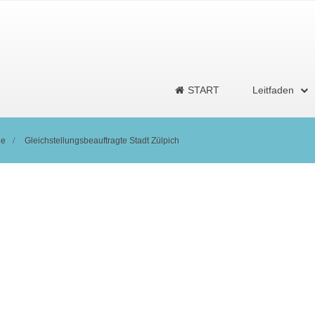
START
Leitfaden
ge
Gleichstellungsbeauftragte Stadt Zülpich