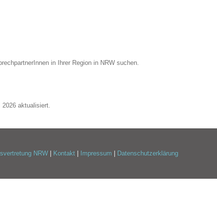
prechpartnerInnen in Ihrer Region in NRW suchen.
2026 aktualisiert.
esvertretung NRW
|
Kontakt
|
Impressum
|
Datenschutzerklärung