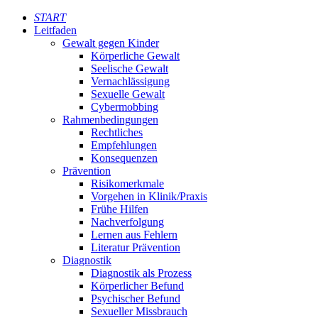
START
Leitfaden
Gewalt gegen Kinder
Körperliche Gewalt
Seelische Gewalt
Vernachlässigung
Sexuelle Gewalt
Cybermobbing
Rahmenbedingungen
Rechtliches
Empfehlungen
Konsequenzen
Prävention
Risikomerkmale
Vorgehen in Klinik/Praxis
Frühe Hilfen
Nachverfolgung
Lernen aus Fehlern
Literatur Prävention
Diagnostik
Diagnostik als Prozess
Körperlicher Befund
Psychischer Befund
Sexueller Missbrauch