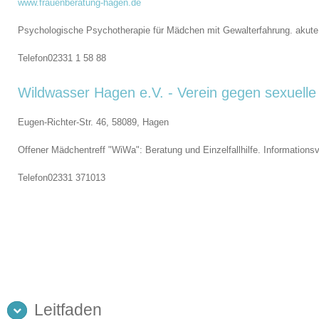
www.frauenberatung-hagen.de
Psychologische Psychotherapie für Mädchen mit Gewalterfahrung. akute 
Telefon
02331 1 58 88
Wildwasser Hagen e.V. - Verein gegen sexuell
Eugen-Richter-Str. 46, 58089,
Hagen
Offener Mädchentreff "WiWa": Beratung und Einzelfallhilfe. Information
Telefon
02331 371013
Leitfaden