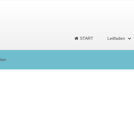
START
Leitfaden
chen