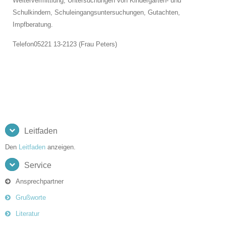
Weitervermittlung, Untersuchungen von Kindergarten- und
Schulkindern, Schuleingangsuntersuchungen, Gutachten,
Impfberatung.
Telefon
05221 13-2123 (Frau Peters)
Leitfaden
Den
Leitfaden
anzeigen.
Service
Ansprechpartner
Grußworte
Literatur