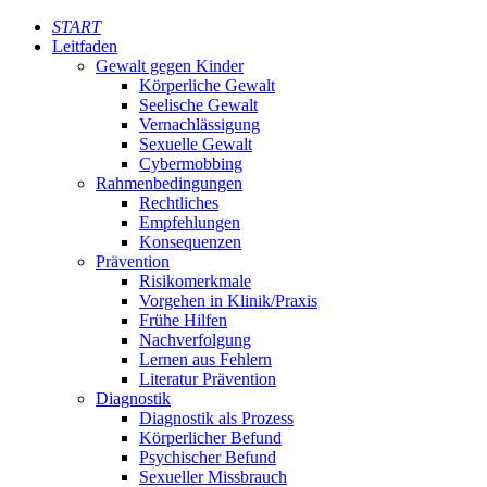
START
Leitfaden
Gewalt gegen Kinder
Körperliche Gewalt
Seelische Gewalt
Vernachlässigung
Sexuelle Gewalt
Cybermobbing
Rahmenbedingungen
Rechtliches
Empfehlungen
Konsequenzen
Prävention
Risikomerkmale
Vorgehen in Klinik/Praxis
Frühe Hilfen
Nachverfolgung
Lernen aus Fehlern
Literatur Prävention
Diagnostik
Diagnostik als Prozess
Körperlicher Befund
Psychischer Befund
Sexueller Missbrauch