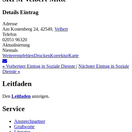
Details Eintrag
Adresse
Am Kostenberg 24, 42549,
Velbert
Telefon
02051 96320
Aktualisierung
Niemals
Weiterempfehlen
Drucken
Korrektur
Karte
«
Vorheriger Eintrag in Soziale Dienste
|
Nächster Eintrag in Soziale
Dienste
»
Leitfaden
Den
Leitfaden
anzeigen.
Service
Ansprechpartner
Grußworte
Literatur