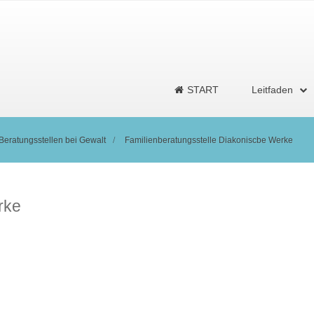
START
Leitfaden
Beratungsstellen bei Gewalt
Familienberatungsstelle Diakoniscbe Werke
rke