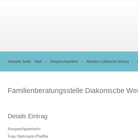
Aktuelle Seite:
Start
Ansprechpartner
Minden-Lübbecke (Kreis)
Familienberatungsstelle Diakoniscbe We
Details Eintrag
AnsprechpartnerIn
Frau Hartmann-Pfeiffer