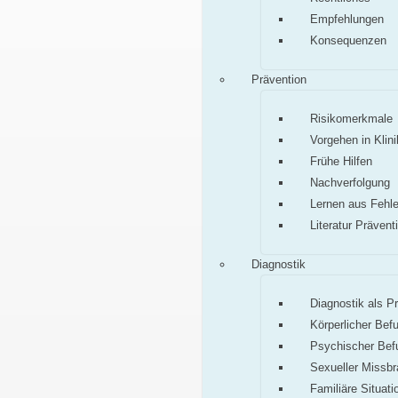
Empfehlungen
Konsequenzen
Prävention
Risikomerkmale
Vorgehen in Klini
Frühe Hilfen
Nachverfolgung
Lernen aus Fehle
Literatur Prävent
Diagnostik
Diagnostik als P
Körperlicher Bef
Psychischer Bef
Sexueller Missb
Familiäre Situati