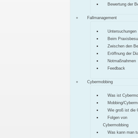
Bewertung der B
Fallmanagement
Untersuchungen
Beim Praxisbes
Zwischen den B
Eröffnung der Di
Notmaßnahmen
Feedback
Cybermobbing
Was ist Cybermo
Mobbing/Cyberm
Wie groß ist die
Folgen von
Cybermobbing
Was kann man t