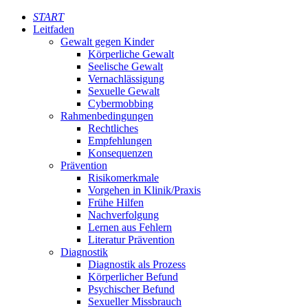
START
Leitfaden
Gewalt gegen Kinder
Körperliche Gewalt
Seelische Gewalt
Vernachlässigung
Sexuelle Gewalt
Cybermobbing
Rahmenbedingungen
Rechtliches
Empfehlungen
Konsequenzen
Prävention
Risikomerkmale
Vorgehen in Klinik/Praxis
Frühe Hilfen
Nachverfolgung
Lernen aus Fehlern
Literatur Prävention
Diagnostik
Diagnostik als Prozess
Körperlicher Befund
Psychischer Befund
Sexueller Missbrauch