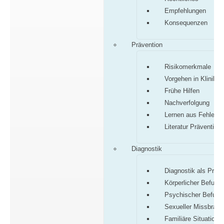
Empfehlungen
Konsequenzen
Prävention
Risikomerkmale
Vorgehen in Klinik/P
Frühe Hilfen
Nachverfolgung
Lernen aus Fehlern
Literatur Prävention
Diagnostik
Diagnostik als Proz
Körperlicher Befund
Psychischer Befund
Sexueller Missbrauc
Familiäre Situation