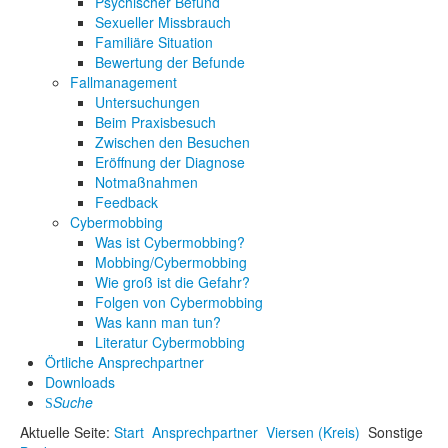
Psychischer Befund
Sexueller Missbrauch
Familiäre Situation
Bewertung der Befunde
Fallmanagement
Untersuchungen
Beim Praxisbesuch
Zwischen den Besuchen
Eröffnung der Diagnose
Notmaßnahmen
Feedback
Cybermobbing
Was ist Cybermobbing?
Mobbing/Cybermobbing
Wie groß ist die Gefahr?
Folgen von Cybermobbing
Was kann man tun?
Literatur Cybermobbing
Örtliche Ansprechpartner
Downloads
Suche
Aktuelle Seite:
Start
Ansprechpartner
Viersen (Kreis)
Sonstige