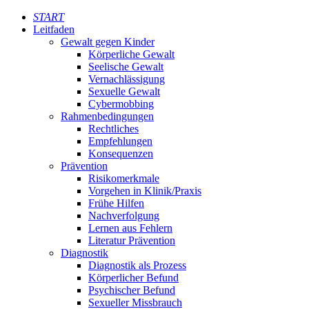
START
Leitfaden
Gewalt gegen Kinder
Körperliche Gewalt
Seelische Gewalt
Vernachlässigung
Sexuelle Gewalt
Cybermobbing
Rahmenbedingungen
Rechtliches
Empfehlungen
Konsequenzen
Prävention
Risikomerkmale
Vorgehen in Klinik/Praxis
Frühe Hilfen
Nachverfolgung
Lernen aus Fehlern
Literatur Prävention
Diagnostik
Diagnostik als Prozess
Körperlicher Befund
Psychischer Befund
Sexueller Missbrauch