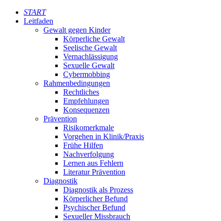
START
Leitfaden
Gewalt gegen Kinder
Körperliche Gewalt
Seelische Gewalt
Vernachlässigung
Sexuelle Gewalt
Cybermobbing
Rahmenbedingungen
Rechtliches
Empfehlungen
Konsequenzen
Prävention
Risikomerkmale
Vorgehen in Klinik/Praxis
Frühe Hilfen
Nachverfolgung
Lernen aus Fehlern
Literatur Prävention
Diagnostik
Diagnostik als Prozess
Körperlicher Befund
Psychischer Befund
Sexueller Missbrauch