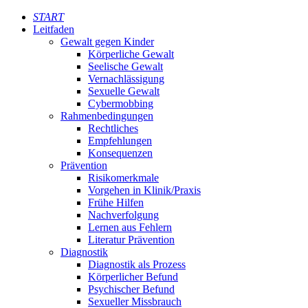
START
Leitfaden
Gewalt gegen Kinder
Körperliche Gewalt
Seelische Gewalt
Vernachlässigung
Sexuelle Gewalt
Cybermobbing
Rahmenbedingungen
Rechtliches
Empfehlungen
Konsequenzen
Prävention
Risikomerkmale
Vorgehen in Klinik/Praxis
Frühe Hilfen
Nachverfolgung
Lernen aus Fehlern
Literatur Prävention
Diagnostik
Diagnostik als Prozess
Körperlicher Befund
Psychischer Befund
Sexueller Missbrauch