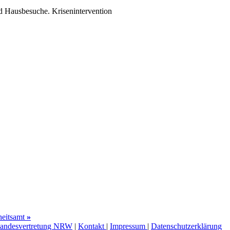
d Hausbesuche. Krisenintervention
heitsamt
»
Landesvertretung NRW
|
Kontakt
|
Impressum
|
Datenschutzerklärung