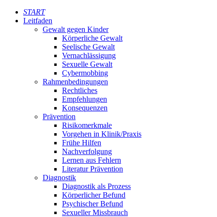
START
Leitfaden
Gewalt gegen Kinder
Körperliche Gewalt
Seelische Gewalt
Vernachlässigung
Sexuelle Gewalt
Cybermobbing
Rahmenbedingungen
Rechtliches
Empfehlungen
Konsequenzen
Prävention
Risikomerkmale
Vorgehen in Klinik/Praxis
Frühe Hilfen
Nachverfolgung
Lernen aus Fehlern
Literatur Prävention
Diagnostik
Diagnostik als Prozess
Körperlicher Befund
Psychischer Befund
Sexueller Missbrauch