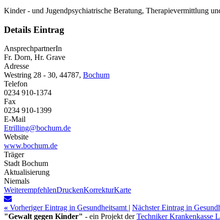
Kinder - und Jugendpsychiatrische Beratung, Therapievermittlung un
Details Eintrag
AnsprechpartnerIn
Fr. Dorn, Hr. Grave
Adresse
Westring 28 - 30, 44787,
Bochum
Telefon
0234 910-1374
Fax
0234 910-1399
E-Mail
Etrilling@bochum.de
Website
www.bochum.de
Träger
Stadt Bochum
Aktualisierung
Niemals
Weiterempfehlen
Drucken
Korrektur
Karte
«
Vorheriger Eintrag in Gesundheitsamt
|
Nächster Eintrag in Gesund
"Gewalt gegen Kinder"
- ein Projekt der
Techniker Krankenkasse 