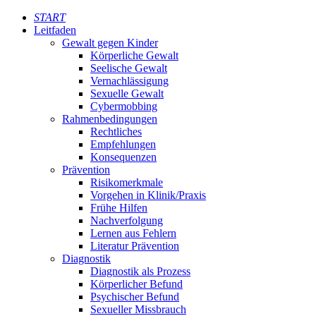
START
Leitfaden
Gewalt gegen Kinder
Körperliche Gewalt
Seelische Gewalt
Vernachlässigung
Sexuelle Gewalt
Cybermobbing
Rahmenbedingungen
Rechtliches
Empfehlungen
Konsequenzen
Prävention
Risikomerkmale
Vorgehen in Klinik/Praxis
Frühe Hilfen
Nachverfolgung
Lernen aus Fehlern
Literatur Prävention
Diagnostik
Diagnostik als Prozess
Körperlicher Befund
Psychischer Befund
Sexueller Missbrauch