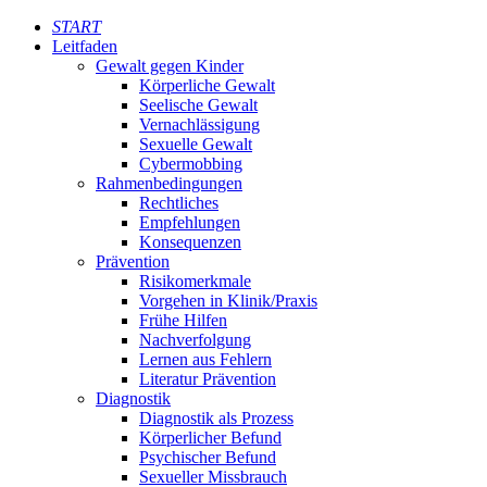
START
Leitfaden
Gewalt gegen Kinder
Körperliche Gewalt
Seelische Gewalt
Vernachlässigung
Sexuelle Gewalt
Cybermobbing
Rahmenbedingungen
Rechtliches
Empfehlungen
Konsequenzen
Prävention
Risikomerkmale
Vorgehen in Klinik/Praxis
Frühe Hilfen
Nachverfolgung
Lernen aus Fehlern
Literatur Prävention
Diagnostik
Diagnostik als Prozess
Körperlicher Befund
Psychischer Befund
Sexueller Missbrauch