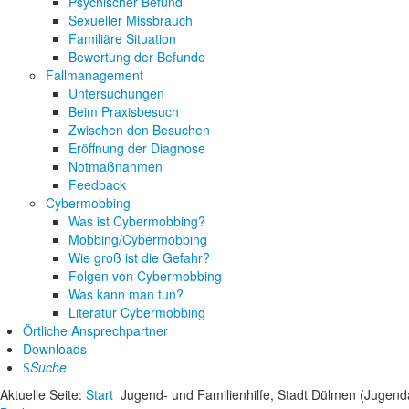
Psychischer Befund
Sexueller Missbrauch
Familiäre Situation
Bewertung der Befunde
Fallmanagement
Untersuchungen
Beim Praxisbesuch
Zwischen den Besuchen
Eröffnung der Diagnose
Notmaßnahmen
Feedback
Cybermobbing
Was ist Cybermobbing?
Mobbing/Cybermobbing
Wie groß ist die Gefahr?
Folgen von Cybermobbing
Was kann man tun?
Literatur Cybermobbing
Örtliche Ansprechpartner
Downloads
Suche
Aktuelle Seite:
Start
Jugend- und Familienhilfe, Stadt Dülmen (Jugen