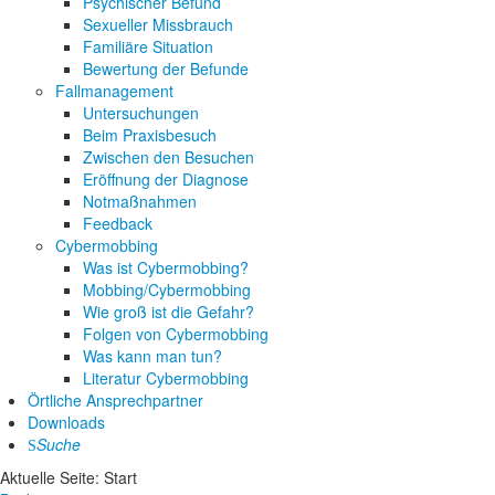
Psychischer Befund
Sexueller Missbrauch
Familiäre Situation
Bewertung der Befunde
Fallmanagement
Untersuchungen
Beim Praxisbesuch
Zwischen den Besuchen
Eröffnung der Diagnose
Notmaßnahmen
Feedback
Cybermobbing
Was ist Cybermobbing?
Mobbing/Cybermobbing
Wie groß ist die Gefahr?
Folgen von Cybermobbing
Was kann man tun?
Literatur Cybermobbing
Örtliche Ansprechpartner
Downloads
Suche
Aktuelle Seite:
Start