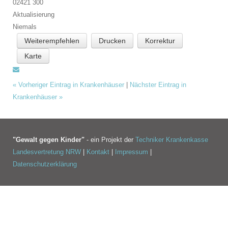
02421 300
Aktualisierung
Niemals
Weiterempfehlen
Drucken
Korrektur
Karte
«
Vorheriger Eintrag in Krankenhäuser
|
Nächster Eintrag in
Krankenhäuser
»
"Gewalt gegen Kinder"
- ein Projekt der
Techniker Krankenkasse
Landesvertretung NRW
|
Kontakt
|
Impressum
|
Datenschutzerklärung