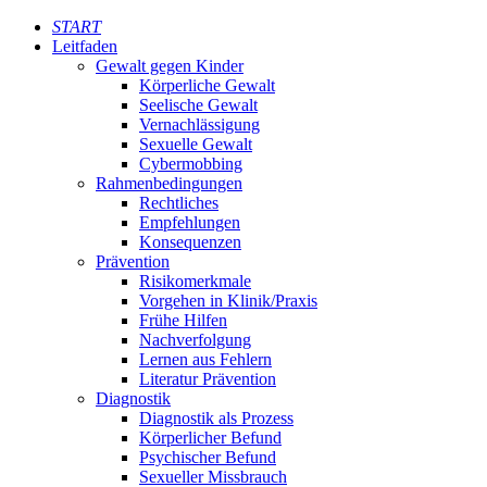
START
Leitfaden
Gewalt gegen Kinder
Körperliche Gewalt
Seelische Gewalt
Vernachlässigung
Sexuelle Gewalt
Cybermobbing
Rahmenbedingungen
Rechtliches
Empfehlungen
Konsequenzen
Prävention
Risikomerkmale
Vorgehen in Klinik/Praxis
Frühe Hilfen
Nachverfolgung
Lernen aus Fehlern
Literatur Prävention
Diagnostik
Diagnostik als Prozess
Körperlicher Befund
Psychischer Befund
Sexueller Missbrauch