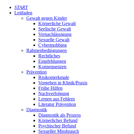
START
Leitfaden
Gewalt gegen Kinder
Körperliche Gewalt
Seelische Gewalt
Vernachlässigung
Sexuelle Gewalt
Cybermobbing
Rahmenbedingungen
Rechtliches
Empfehlungen
Konsequenzen
Prävention
Risikomerkmale
Vorgehen in Klinik/Praxis
Frühe Hilfen
Nachverfolgung
Lernen aus Fehlern
Literatur Prävention
Diagnostik
Diagnostik als Prozess
Körperlicher Befund
Psychischer Befund
Sexueller Missbrauch