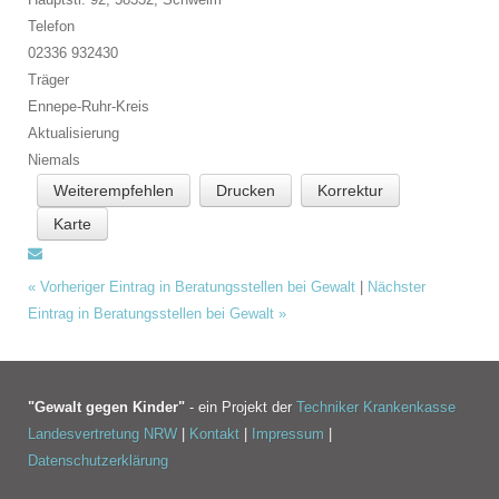
Telefon
02336 932430
Träger
Ennepe-Ruhr-Kreis
Aktualisierung
Niemals
Weiterempfehlen
Drucken
Korrektur
Karte
«
Vorheriger Eintrag in Beratungsstellen bei Gewalt
|
Nächster
Eintrag in Beratungsstellen bei Gewalt
»
"Gewalt gegen Kinder"
- ein Projekt der
Techniker Krankenkasse
Landesvertretung NRW
|
Kontakt
|
Impressum
|
Datenschutzerklärung