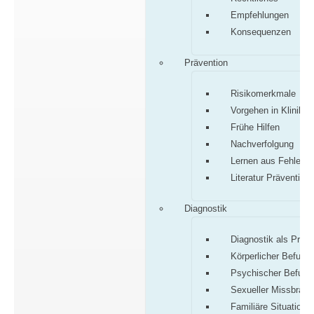
Empfehlungen
Konsequenzen
Prävention
Risikomerkmale
Vorgehen in Klinik/P
Frühe Hilfen
Nachverfolgung
Lernen aus Fehlern
Literatur Prävention
Diagnostik
Diagnostik als Proz
Körperlicher Befund
Psychischer Befund
Sexueller Missbrauc
Familiäre Situation