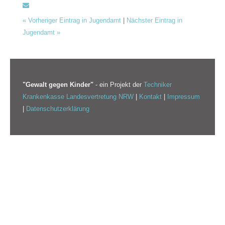
«
Vorheriger Eintrag in Jugendamt
|
Nächster Eintrag in
Jugendamt
»
"Gewalt gegen Kinder"
- ein Projekt der
Techniker
Krankenkasse Landesvertretung NRW
|
Kontakt
|
Impressum
|
Datenschutzerklärung