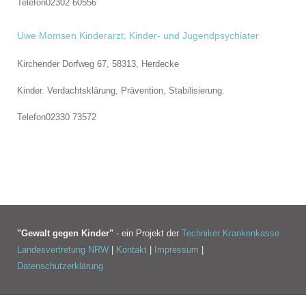
Telefon
02302 60556
Uwe Momsen Kinderarzt, Kinder- und Jugendpsychiater
Kirchender Dorfweg 67, 58313,
Herdecke
Kinder. Verdachtsklärung, Prävention, Stabilisierung.
Telefon
02330 73572
"Gewalt gegen Kinder"
- ein Projekt der
Techniker Krankenkasse
Landesvertretung NRW
|
Kontakt
|
Impressum
|
Datenschutzerklärung