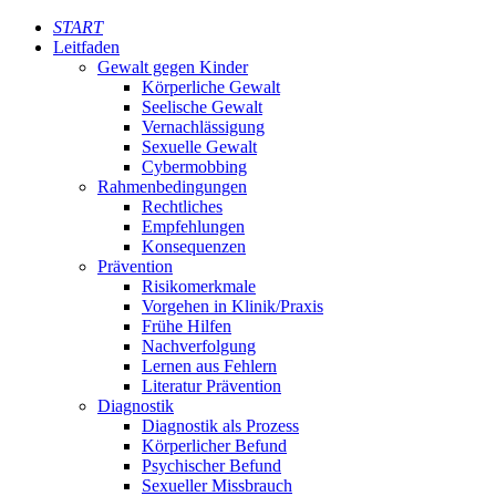
START
Leitfaden
Gewalt gegen Kinder
Körperliche Gewalt
Seelische Gewalt
Vernachlässigung
Sexuelle Gewalt
Cybermobbing
Rahmenbedingungen
Rechtliches
Empfehlungen
Konsequenzen
Prävention
Risikomerkmale
Vorgehen in Klinik/Praxis
Frühe Hilfen
Nachverfolgung
Lernen aus Fehlern
Literatur Prävention
Diagnostik
Diagnostik als Prozess
Körperlicher Befund
Psychischer Befund
Sexueller Missbrauch