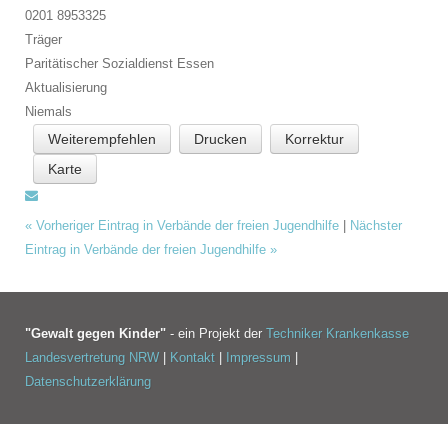
0201 8953325
Träger
Paritätischer Sozialdienst Essen
Aktualisierung
Niemals
Weiterempfehlen
Drucken
Korrektur
Karte
«
Vorheriger Eintrag in Verbände der freien Jugendhilfe
|
Nächster
Eintrag in Verbände der freien Jugendhilfe
»
"Gewalt gegen Kinder"
- ein Projekt der
Techniker Krankenkasse
Landesvertretung NRW
|
Kontakt
|
Impressum
|
Datenschutzerklärung