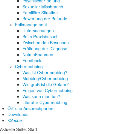
Psychischer Befund
Sexueller Missbrauch
Familiäre Situation
Bewertung der Befunde
Fallmanagement
Untersuchungen
Beim Praxisbesuch
Zwischen den Besuchen
Eröffnung der Diagnose
Notmaßnahmen
Feedback
Cybermobbing
Was ist Cybermobbing?
Mobbing/Cybermobbing
Wie groß ist die Gefahr?
Folgen von Cybermobbing
Was kann man tun?
Literatur Cybermobbing
Örtliche Ansprechpartner
Downloads
Suche
Aktuelle Seite:
Start