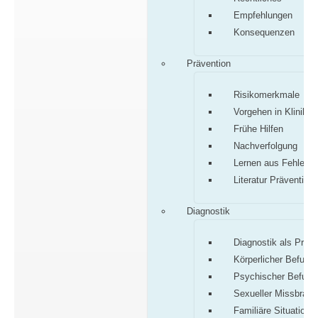
Empfehlungen
Konsequenzen
Prävention
Risikomerkmale
Vorgehen in Klinik/P
Frühe Hilfen
Nachverfolgung
Lernen aus Fehlern
Literatur Prävention
Diagnostik
Diagnostik als Proz
Körperlicher Befund
Psychischer Befund
Sexueller Missbrauc
Familiäre Situation