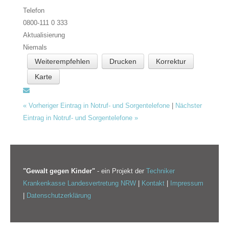
Telefon
0800-111 0 333
Aktualisierung
Niemals
Weiterempfehlen
Drucken
Korrektur
Karte
«
Vorheriger Eintrag in Notruf- und Sorgentelefone
|
Nächster
Eintrag in Notruf- und Sorgentelefone
»
"Gewalt gegen Kinder"
- ein Projekt der
Techniker
Krankenkasse Landesvertretung NRW
|
Kontakt
|
Impressum
|
Datenschutzerklärung