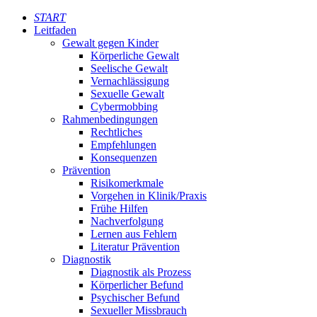
START
Leitfaden
Gewalt gegen Kinder
Körperliche Gewalt
Seelische Gewalt
Vernachlässigung
Sexuelle Gewalt
Cybermobbing
Rahmenbedingungen
Rechtliches
Empfehlungen
Konsequenzen
Prävention
Risikomerkmale
Vorgehen in Klinik/Praxis
Frühe Hilfen
Nachverfolgung
Lernen aus Fehlern
Literatur Prävention
Diagnostik
Diagnostik als Prozess
Körperlicher Befund
Psychischer Befund
Sexueller Missbrauch