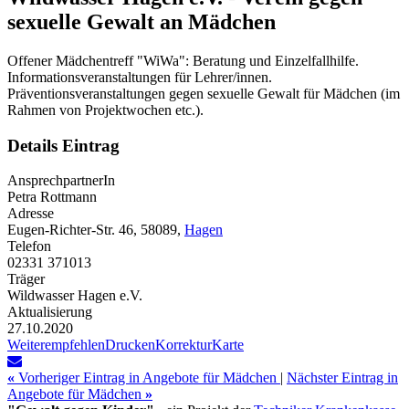
sexuelle Gewalt an Mädchen
Offener Mädchentreff "WiWa": Beratung und Einzelfallhilfe.
Informationsveranstaltungen für Lehrer/innen.
Präventionsveranstaltungen gegen sexuelle Gewalt für Mädchen (im
Rahmen von Projektwochen etc.).
Details Eintrag
AnsprechpartnerIn
Petra Rottmann
Adresse
Eugen-Richter-Str. 46, 58089,
Hagen
Telefon
02331 371013
Träger
Wildwasser Hagen e.V.
Aktualisierung
27.10.2020
Weiterempfehlen
Drucken
Korrektur
Karte
«
Vorheriger Eintrag in Angebote für Mädchen
|
Nächster Eintrag in
Angebote für Mädchen
»