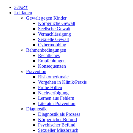
START
Leitfaden
Gewalt gegen Kinder
Körperliche Gewalt
Seelische Gewalt
Vernachlässigung
Sexuelle Gewalt
Cybermobbing
Rahmenbedingungen
Rechtliches
Empfehlungen
Konsequenzen
Prävention
Risikomerkmale
Vorgehen in Klinik/Praxis
Frühe Hilfen
Nachverfolgung
Lernen aus Fehlern
Literatur Prävention
Diagnostik
Diagnostik als Prozess
Körperlicher Befund
Psychischer Befund
Sexueller Missbrauch